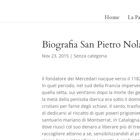
Home
La P
Biografia San Pietro Nol
Nov 23, 2015
|
Senza categoria
Il fondatore dei Mercedari nacque verso il 118
In quel periodo, nel sud della Francia impervers
quella sètta, sui vent’anni dopo la morte dei gen
la metà della penisola iberica era sotto il dom
cristiani per farne degli schiavi. Il santo, tra
di dedicarsi al riscatto di quei poveri prigionie
santuario mariano di Montserrat, in Catalogna,
dove riuscì col suo denaro a liberare più di trec
raccogliere attorno a sé, sensibilizzandoli al p