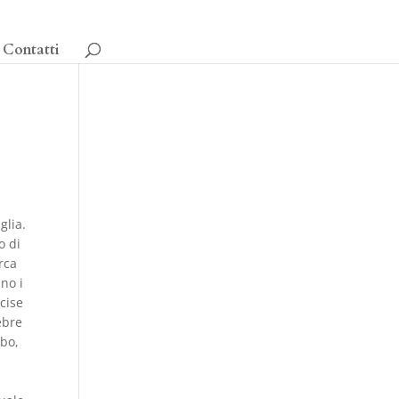
Contatti
glia.
o di
irca
no i
ecise
ebre
abo,