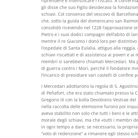
riprendere e intensificare i riscatti. A conferm
gli disse che suo Figlio desiderava la fondazio
schiavi. Col consenso del vescovo di Barcellona
che, sotto la guida del domenicano san Raimond
consolidò ricevendo nel 1228 l’approvazione oral
Pietro e i suoi dodici compagni dell’abito di l
mentre il re Giacomo I donò loro per distintivo
l’ospedale di Santa Eulalia, attiguo alla reggi
schiavi riscattati e di assistenza ai poveri e a
membri si sarebbero chiamati Mercedari. Ma poc
di guerra contro i Mori, perché il fondatore mir
l’incarico di presidiare vari castelli di confine
I Mercedari adottarono la regola di S. Agostin
di Peñafort, che era stato chiamato presso la
Gregorio IX con la bolla Devotionis Vestrae de
nella raccolta delle elemosine furono poi inqu
aveva stabilito non solo che tutti i beni e le att
morale degli schiavi, ma che «tutti i membri de
in ogni tempo a dare, se necessario, la propria 
“voto di redenzione” a rimanere egli stesso sch