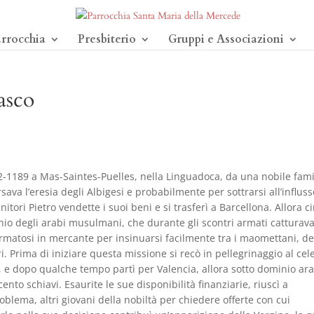
arrocchia
Presbiterio
Gruppi e Associazioni
asco
2-1189 a Mas-Saintes-Puelles, nella Linguadoca, da una nobile fami
ava l’eresia degli Albigesi e probabilmente per sottrarsi all’influss
itori Pietro vendette i suoi beni e si trasferì a Barcellona. Allora c
inio degli arabi musulmani, che durante gli scontri armati catturava
sformatosi in mercante per insinuarsi facilmente tra i maomettani, d
ri. Prima di iniziare questa missione si recò in pellegrinaggio al cel
 e dopo qualche tempo partì per Valencia, allora sotto dominio ar
ento schiavi. Esaurite le sue disponibilità finanziarie, riuscì a
roblema, altri giovani della nobiltà per chiedere offerte con cui