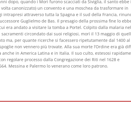
nni dopo, quando i Mori furono scacciati da Siviglia, il santo ebbe 
sua volta canonizzato) un convento e una moschea da trasformare in
i intrapresi attraverso tutta la Spagna e il sud della Francia, rinun
uccessore Guglielmo de Bas. Il presagio della prossima fine lo ebb
i era andato a visitare la tomba a Portel. Colpito dalla malaria ne
 sacramenti circondato dai suoi religiosi, morì il 13 maggio di quel
nto ma, per quante ricerche si facessero ripetutamente dal 1400 al
 spoglie non vennero più trovate. Alla sua morte l’Ordine era già di
a anche in America Latina e in Italia. Il suo culto, estesosi rapidam
con regolare processo dalla Congregazione dei Riti nel 1628 e
1664. Messina e Palermo lo venerano come loro patrono.