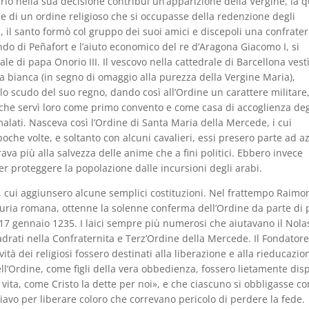
arlo nella sua decisione contribuì un’apparizione della Vergine, la 
ne di un ordine religioso che si occupasse della redenzione degli
, il santo formò col gruppo dei suoi amici e discepoli una confrater
o di Peñafort e l’aiuto economico del re d’Aragona Giacomo I, si
e di papa Onorio III. Il vescovo nella cattedrale di Barcellona vest
ana bianca (in segno di omaggio alla purezza della Vergine Maria),
 lo scudo del suo regno, dando così all’Ordine un carattere militare
a, che servì loro come primo convento e come casa di accoglienza deg
i malati. Nasceva così l’Ordine di Santa Maria della Mercede, i cui
he volte, e soltanto con alcuni cavalieri, essi presero parte ad az
ava più alla salvezza delle anime che a fini politici. Ebbero invece
 per proteggere la popolazione dalle incursioni degli arabi.
o, cui aggiunsero alcune semplici costituzioni. Nel frattempo Raim
 Curia romana, ottenne la solenne conferma dell’Ordine da parte di
l 17 gennaio 1235. I laici sempre più numerosi che aiutavano il Nola
adrati nella Confraternita e Terz’Ordine della Mercede. Il Fondator
ività dei religiosi fossero destinati alla liberazione e alla rieducazio
ll’Ordine, come figli della vera obbedienza, fossero lietamente disp
vita, come Cristo la dette per noi», e che ciascuno si obbligasse con
iavo per liberare coloro che correvano pericolo di perdere la fede.