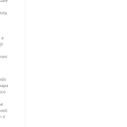
quale
nita
ì
, e
li
ioni
ondo
 papa
sco
e
ne
osti
 il