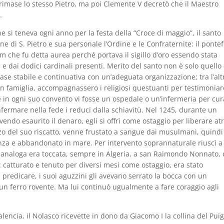
e rimase lo stesso Pietro, ma poi Clemente V decretò che il Maestro
.
e si teneva ogni anno per la festa della “Croce di maggio”, il santo
ne di S. Pietro e sua personale l’Ordine e le Confraternite: il pontef
am che fu detta aurea perché portava il sigillo d’oro essendo stata
 e dai dodici cardinali presenti. Merito del santo non è solo quello 
ase stabile e continuativa con un’adeguata organizzazione; tra l’alt
re in famiglia, accompagnassero i religiosi questuanti per testimoniar
che in ogni suo convento vi fosse un ospedale o un’infermeria per cu
confermare nella fede i reduci dalla schiavitù. Nel 1245, durante un
 avendo esaurito il denaro, egli si offrì come ostaggio per liberare atr
zzo del suo riscatto, venne frustato a sangue dai musulmani, quindi
za e abbandonato in mare. Per intervento soprannaturale riuscì a
 analoga era toccata, sempre in Algeria, a san Raimondo Nonnato,
 catturato e tenuto per diversi mesi come ostaggio, era stato
i predicare, i suoi aguzzini gli avevano serrato la bocca con un
 un ferro rovente. Ma lui continuò ugualmente a fare coraggio agli
alencia, il Nolasco ricevette in dono da Giacomo I la collina del Pui