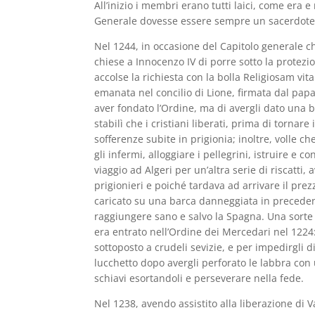
All’inizio i membri erano tutti laici, come era 
Generale dovesse essere sempre un sacerdote
Nel 1244, in occasione del Capitolo generale ch
chiese a Innocenzo IV di porre sotto la protezio
accolse la richiesta con la bolla Religiosam vit
emanata nel concilio di Lione, firmata dal papa
aver fondato l’Ordine, ma di avergli dato una b
stabilì che i cristiani liberati, prima di torna
sofferenze subite in prigionia; inoltre, volle 
gli infermi, alloggiare i pellegrini, istruire e 
viaggio ad Algeri per un’altra serie di riscatti,
prigionieri e poiché tardava ad arrivare il pre
caricato su una barca danneggiata in preceden
raggiungere sano e salvo la Spagna. Una sorte
era entrato nell’Ordine dei Mercedari nel 1224:
sottoposto a crudeli sevizie, e per impedirgli d
lucchetto dopo avergli perforato le labbra con
schiavi esortandoli e perseverare nella fede.
Nel 1238, avendo assistito alla liberazione di V